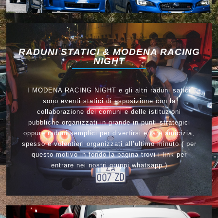
RADUNI STATICI & MODENA RACING
NIGHT
I MODENA RACING NIGHT e gli altri raduni satici
sono eventi statici di esposizione con la
collaborazione dei comuni e delle istituzioni
pubbliche organizzati in grande in punti strategici
oppure raduni semplici per divertirsi e fare amicizia,
spesso e volentieri organizzati all’ultimo minuto ( per
questo motivo in fondo la pagina trovi i link per
entrare nei nostri gruppi whatsapp )