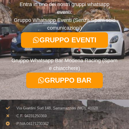
Entra in uno dei nostri gruppi whatsapp
eventi:
Gruppo Whatsapp Eventi (Senza Spam solo
comunicazioni)
GRUPPO EVENTI
Gruppo Whatsapp Bar Modena Racing (Spam
e chiacchere)
GRUPPO BAR
Via Giardini Sud 148, Serramazzoni (MO), 41028
C.F. 94231250369​
P.IVA 04171230362​