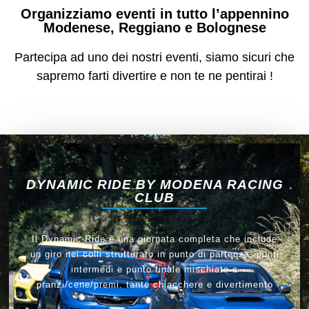
Organizziamo eventi in tutto l’appennino
Modenese, Reggiano e Bolognese
Partecipa ad uno dei nostri eventi, siamo sicuri che
sapremo farti divertire e non te ne pentirai !
DYNAMIC RIDE BY MODENA RACING
CLUB
Il Dynamic Ride è una giornata completa che include
un giro nei colli strutturato in punto di partenza, punti
intermedi e punto finale mischiato a
pranzi/cene/premi. tante chiacchere e divertimento