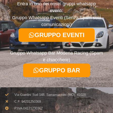
Entra in uno dei nostri gruppi whatsapp
eventi:
Gruppo Whatsapp Eventi (Senza Spam solo
comunicazioni)
GRUPPO EVENTI
Gruppo Whatsapp Bar Modena Racing (Spam
e chiacchere)
GRUPPO BAR
Via Giardini Sud 148, Serramazzoni (MO), 41028
C.F. 94231250369​
P.IVA 04171230362​