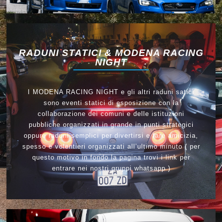
RADUNI STATICI & MODENA RACING
NIGHT
I MODENA RACING NIGHT e gli altri raduni satici
sono eventi statici di esposizione con la
collaborazione dei comuni e delle istituzioni
pubbliche organizzati in grande in punti strategici
oppure raduni semplici per divertirsi e fare amicizia,
spesso e volentieri organizzati all’ultimo minuto ( per
questo motivo in fondo la pagina trovi i link per
entrare nei nostri gruppi whatsapp )