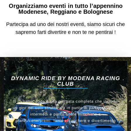
Organizziamo eventi in tutto l’appennino
Modenese, Reggiano e Bolognese
Partecipa ad uno dei nostri eventi, siamo sicuri che
sapremo farti divertire e non te ne pentirai !
DYNAMIC RIDE BY MODENA RACING
CLUB
Il Dynamic Ride è una giornata completa che include
un giro nei colli strutturato in punto di partenza, punti
intermedi e punto finale mischiato a
pranzi/cene/premi. tante chiacchere e divertimento