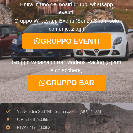
Entra in uno dei nostri gruppi whatsapp
eventi:
Gruppo Whatsapp Eventi (Senza Spam solo
comunicazioni)
GRUPPO EVENTI
Gruppo Whatsapp Bar Modena Racing (Spam
e chiacchere)
GRUPPO BAR
Via Giardini Sud 148, Serramazzoni (MO), 41028
C.F. 94231250369​
P.IVA 04171230362​