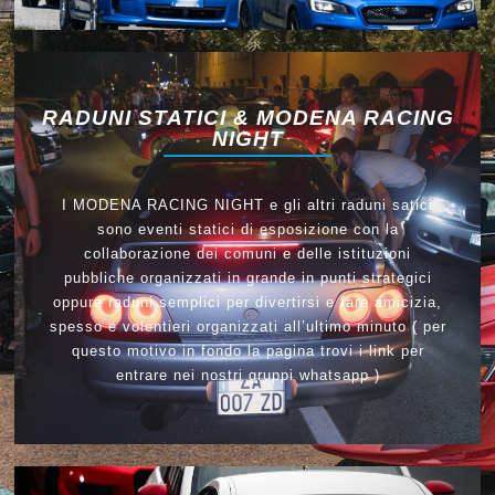
RADUNI STATICI & MODENA RACING
NIGHT
I MODENA RACING NIGHT e gli altri raduni satici
sono eventi statici di esposizione con la
collaborazione dei comuni e delle istituzioni
pubbliche organizzati in grande in punti strategici
oppure raduni semplici per divertirsi e fare amicizia,
spesso e volentieri organizzati all’ultimo minuto ( per
questo motivo in fondo la pagina trovi i link per
entrare nei nostri gruppi whatsapp )