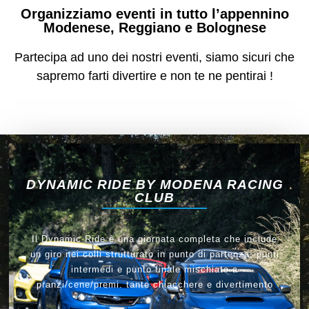
Organizziamo eventi in tutto l’appennino
Modenese, Reggiano e Bolognese
Partecipa ad uno dei nostri eventi, siamo sicuri che
sapremo farti divertire e non te ne pentirai !
DYNAMIC RIDE BY MODENA RACING
CLUB
Il Dynamic Ride è una giornata completa che include
un giro nei colli strutturato in punto di partenza, punti
intermedi e punto finale mischiato a
pranzi/cene/premi. tante chiacchere e divertimento