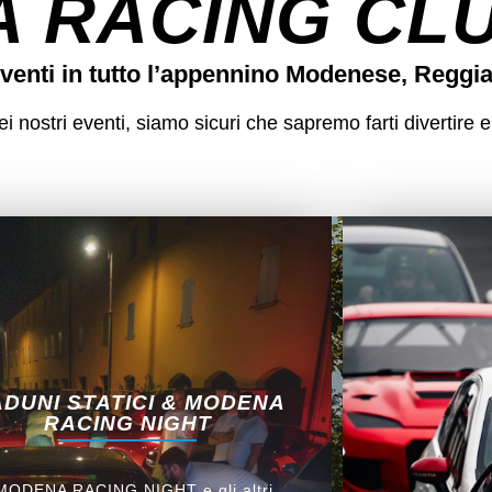
 RACING CLUB
venti in tutto l’appennino Modenese, Reggi
 nostri eventi, siamo sicuri che sapremo farti divertire e
DUNI STATICI & MODENA
RACING NIGHT
 MODENA RACING NIGHT e gli altri