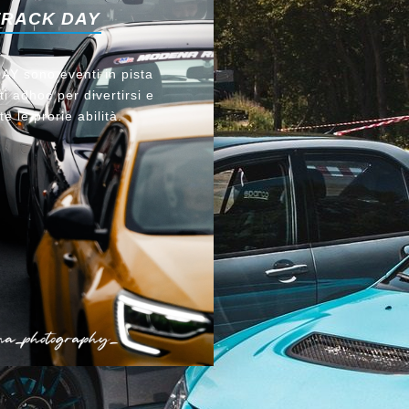
TRACK DAY
Y sono eventi in pista
i adhoc per divertirsi e
te le prorie abilità.