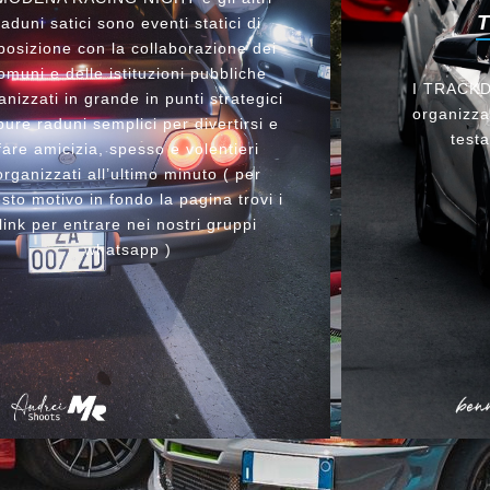
raduni satici sono eventi statici di
posizione con la collaborazione dei
omuni e delle istituzioni pubbliche
I TRACKDA
anizzati in grande in punti strategici
organizzat
ure raduni semplici per divertirsi e
testa
fare amicizia, spesso e volentieri
organizzati all’ultimo minuto ( per
sto motivo in fondo la pagina trovi i
link per entrare nei nostri gruppi
whatsapp )