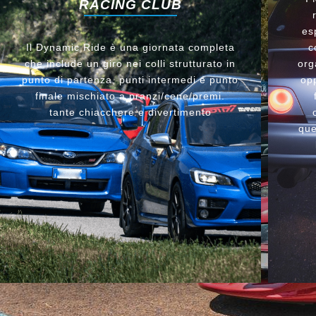
RACING CLUB
es
Il Dynamic Ride è una giornata completa
c
che include un giro nei colli strutturato in
org
punto di partenza, punti intermedi e punto
opp
finale mischiato a pranzi/cene/premi.
tante chiacchere e divertimento
que