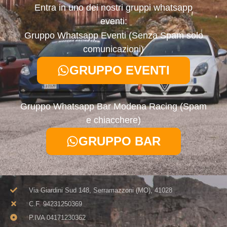
Entra in uno dei nostri gruppi whatsapp
eventi:
Gruppo Whatsapp Eventi (Senza Spam solo
comunicazioni)
GRUPPO EVENTI
Gruppo Whatsapp Bar Modena Racing (Spam
e chiacchere)
GRUPPO BAR
Via Giardini Sud 148, Serramazzoni (MO), 41028
C.F. 94231250369​
P.IVA 04171230362​