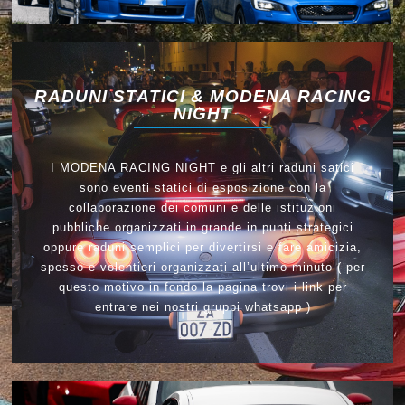
RADUNI STATICI & MODENA RACING
NIGHT
I MODENA RACING NIGHT e gli altri raduni satici
sono eventi statici di esposizione con la
collaborazione dei comuni e delle istituzioni
pubbliche organizzati in grande in punti strategici
oppure raduni semplici per divertirsi e fare amicizia,
spesso e volentieri organizzati all’ultimo minuto ( per
questo motivo in fondo la pagina trovi i link per
entrare nei nostri gruppi whatsapp )