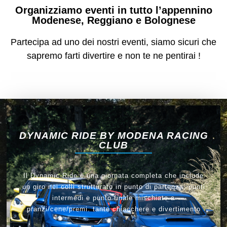
Organizziamo eventi in tutto l’appennino
Modenese, Reggiano e Bolognese
Partecipa ad uno dei nostri eventi, siamo sicuri che
sapremo farti divertire e non te ne pentirai !
DYNAMIC RIDE BY MODENA RACING
CLUB
Il Dynamic Ride è una giornata completa che include
un giro nei colli strutturato in punto di partenza, punti
intermedi e punto finale mischiato a
pranzi/cene/premi. tante chiacchere e divertimento