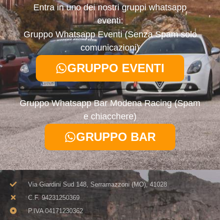
Entra in uno dei nostri gruppi whatsapp
eventi:
Gruppo Whatsapp Eventi (Senza Spam solo
comunicazioni)
GRUPPO EVENTI
Gruppo Whatsapp Bar Modena Racing (Spam
e chiacchere)
GRUPPO BAR
Via Giardini Sud 148, Serramazzoni (MO), 41028
C.F. 94231250369​
P.IVA 04171230362​