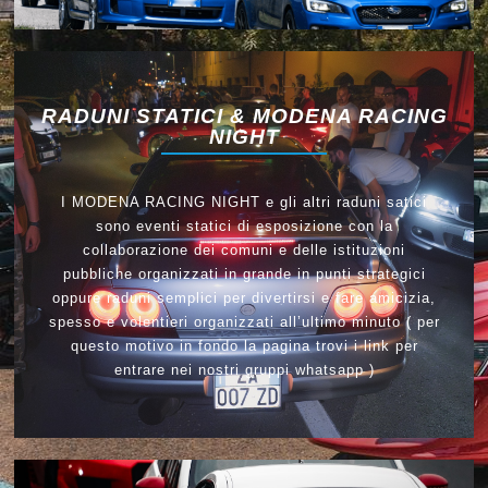
RADUNI STATICI & MODENA RACING
NIGHT
I MODENA RACING NIGHT e gli altri raduni satici
sono eventi statici di esposizione con la
collaborazione dei comuni e delle istituzioni
pubbliche organizzati in grande in punti strategici
oppure raduni semplici per divertirsi e fare amicizia,
spesso e volentieri organizzati all’ultimo minuto ( per
questo motivo in fondo la pagina trovi i link per
entrare nei nostri gruppi whatsapp )