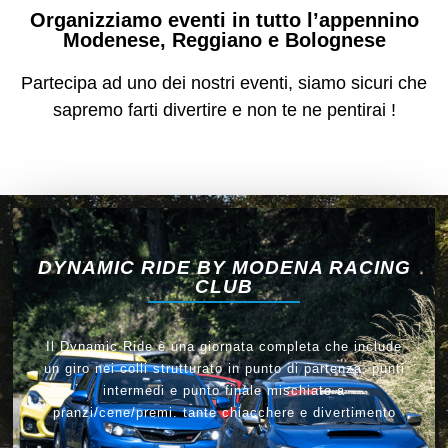
Organizziamo eventi in tutto l’appennino
Modenese, Reggiano e Bolognese
Partecipa ad uno dei nostri eventi, siamo sicuri che
sapremo farti divertire e non te ne pentirai !
DYNAMIC RIDE BY MODENA RACING
CLUB
Il Dynamic Ride è una giornata completa che include
un giro nei colli strutturato in punto di partenza, punti
intermedi e punto finale mischiato a
pranzi/cene/premi. tante chiacchere e divertimento