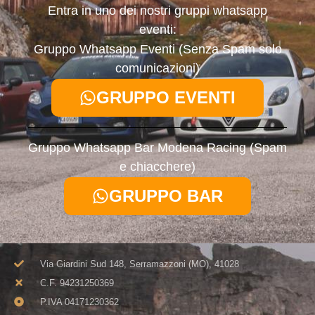
Entra in uno dei nostri gruppi whatsapp
eventi:
Gruppo Whatsapp Eventi (Senza Spam solo
comunicazioni)
GRUPPO EVENTI
Gruppo Whatsapp Bar Modena Racing (Spam
e chiacchere)
GRUPPO BAR
Via Giardini Sud 148, Serramazzoni (MO), 41028
C.F. 94231250369​
P.IVA 04171230362​