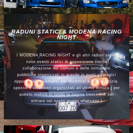
RADUNI STATICI & MODENA RACING
NIGHT
I MODENA RACING NIGHT e gli altri raduni satici
sono eventi statici di esposizione con la
collaborazione dei comuni e delle istituzioni
pubbliche organizzati in grande in punti strategici
oppure raduni semplici per divertirsi e fare amicizia,
spesso e volentieri organizzati all’ultimo minuto ( per
questo motivo in fondo la pagina trovi i link per
entrare nei nostri gruppi whatsapp )