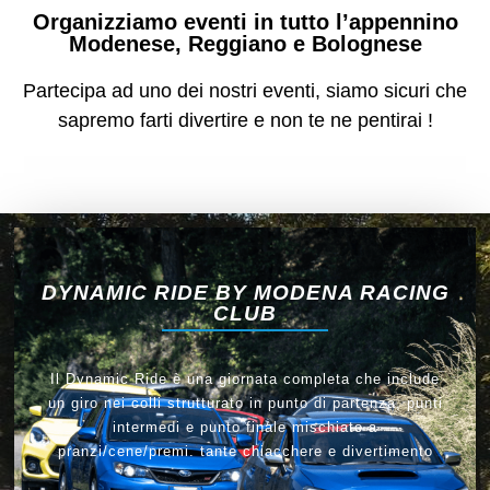
Organizziamo eventi in tutto l’appennino
Modenese, Reggiano e Bolognese
Partecipa ad uno dei nostri eventi, siamo sicuri che
sapremo farti divertire e non te ne pentirai !
DYNAMIC RIDE BY MODENA RACING
CLUB
Il Dynamic Ride è una giornata completa che include
un giro nei colli strutturato in punto di partenza, punti
intermedi e punto finale mischiato a
pranzi/cene/premi. tante chiacchere e divertimento