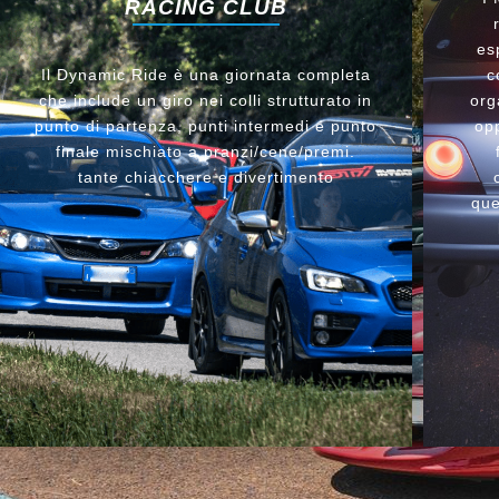
RACING CLUB
es
Il Dynamic Ride è una giornata completa
c
che include un giro nei colli strutturato in
org
punto di partenza, punti intermedi e punto
opp
finale mischiato a pranzi/cene/premi.
tante chiacchere e divertimento
que