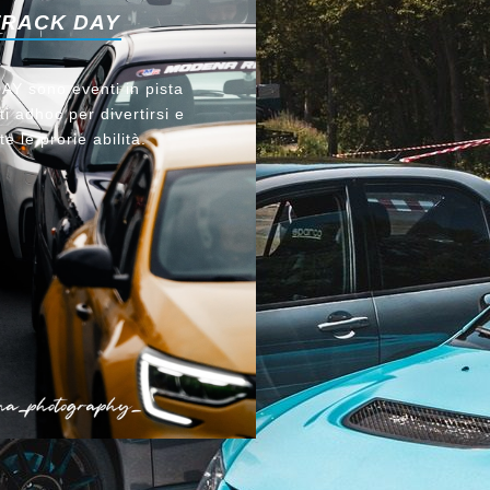
TRACK DAY
Y sono eventi in pista
i adhoc per divertirsi e
te le prorie abilità.