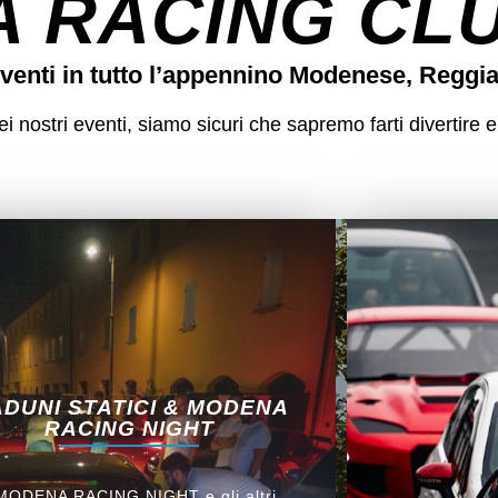
 RACING CLUB
venti in tutto l’appennino Modenese, Reggi
 nostri eventi, siamo sicuri che sapremo farti divertire e
DUNI STATICI & MODENA
RACING NIGHT
 MODENA RACING NIGHT e gli altri