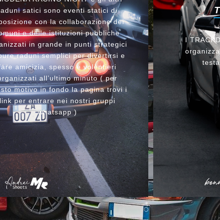
raduni satici sono eventi statici di
posizione con la collaborazione dei
omuni e delle istituzioni pubbliche
I TRACKDA
anizzati in grande in punti strategici
organizzat
ure raduni semplici per divertirsi e
testa
fare amicizia, spesso e volentieri
organizzati all’ultimo minuto ( per
sto motivo in fondo la pagina trovi i
link per entrare nei nostri gruppi
whatsapp )