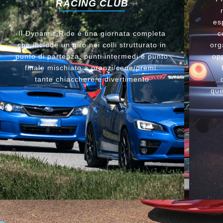
RACING CLUB
es
Il Dynamic Ride è una giornata completa
c
che include un giro nei colli strutturato in
org
punto di partenza, punti intermedi e punto
opp
finale mischiato a pranzi/cene/premi.
tante chiacchere e divertimento
que