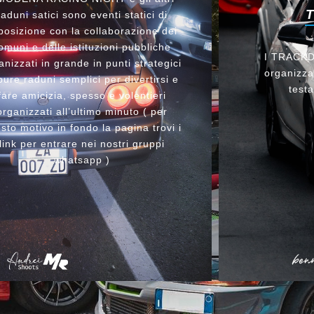
raduni satici sono eventi statici di
posizione con la collaborazione dei
omuni e delle istituzioni pubbliche
I TRACKDA
anizzati in grande in punti strategici
organizzat
ure raduni semplici per divertirsi e
testa
fare amicizia, spesso e volentieri
organizzati all’ultimo minuto ( per
sto motivo in fondo la pagina trovi i
link per entrare nei nostri gruppi
whatsapp )