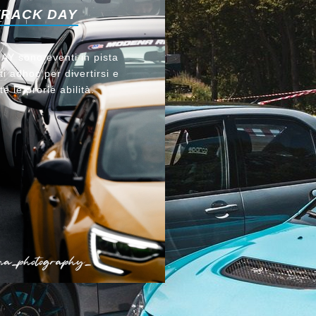
TRACK DAY
Y sono eventi in pista
i adhoc per divertirsi e
te le prorie abilità.