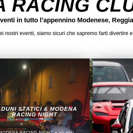
 RACING CLUB
venti in tutto l’appennino Modenese, Reggi
 nostri eventi, siamo sicuri che sapremo farti divertire e
DUNI STATICI & MODENA
RACING NIGHT
 MODENA RACING NIGHT e gli altri