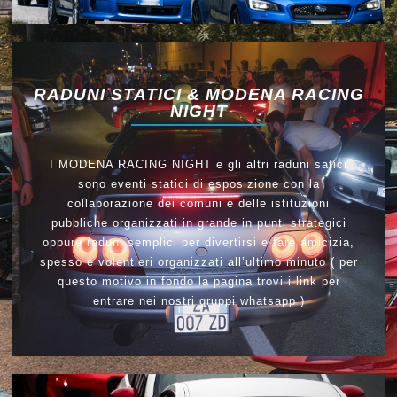
RADUNI STATICI & MODENA RACING
NIGHT
I MODENA RACING NIGHT e gli altri raduni satici
sono eventi statici di esposizione con la
collaborazione dei comuni e delle istituzioni
pubbliche organizzati in grande in punti strategici
oppure raduni semplici per divertirsi e fare amicizia,
spesso e volentieri organizzati all’ultimo minuto ( per
questo motivo in fondo la pagina trovi i link per
entrare nei nostri gruppi whatsapp )