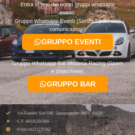
Entra in uno dei nostri gruppi whatsapp
eventi:
Gruppo Whatsapp Eventi (Senza Spam solo
comunicazioni)
GRUPPO EVENTI
Gruppo Whatsapp Bar Modena Racing (Spam
e chiacchere)
GRUPPO BAR
Via Giardini Sud 148, Serramazzoni (MO), 41028
C.F. 94231250369​
P.IVA 04171230362​