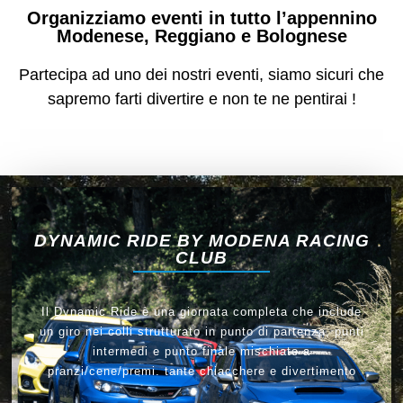
Organizziamo eventi in tutto l’appennino
Modenese, Reggiano e Bolognese
Partecipa ad uno dei nostri eventi, siamo sicuri che
sapremo farti divertire e non te ne pentirai !
DYNAMIC RIDE BY MODENA RACING
CLUB
Il Dynamic Ride è una giornata completa che include
un giro nei colli strutturato in punto di partenza, punti
intermedi e punto finale mischiato a
pranzi/cene/premi. tante chiacchere e divertimento