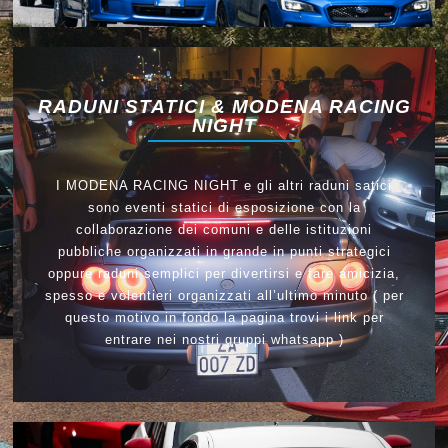
RADUNI STATICI & MODENA RACING
NIGHT
I MODENA RACING NIGHT e gli altri raduni satici
sono eventi statici di esposizione con la
collaborazione dei comuni e delle istituzioni
pubbliche organizzati in grande in punti strategici
oppure raduni semplici per divertirsi e fare amicizia,
spesso e volentieri organizzati all’ultimo minuto ( per
questo motivo in fondo la pagina trovi i link per
entrare nei nostri gruppi whatsapp )