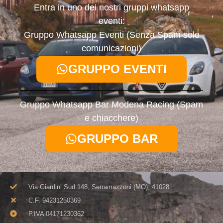
Entra in uno dei nostri gruppi whatsapp
eventi:
Gruppo Whatsapp Eventi (Senza Spam solo
comunicazioni)
GRUPPO EVENTI
Gruppo Whatsapp Bar Modena Racing (Spam
e chiacchere)
GRUPPO BAR
Via Giardini Sud 148, Serramazzoni (MO), 41028
C.F. 94231250369​
P.IVA 04171230362​