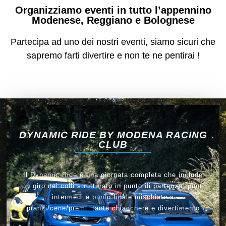
Organizziamo eventi in tutto l’appennino
Modenese, Reggiano e Bolognese
Partecipa ad uno dei nostri eventi, siamo sicuri che
sapremo farti divertire e non te ne pentirai !
DYNAMIC RIDE BY MODENA RACING
CLUB
Il Dynamic Ride è una giornata completa che include
un giro nei colli strutturato in punto di partenza, punti
intermedi e punto finale mischiato a
pranzi/cene/premi. tante chiacchere e divertimento