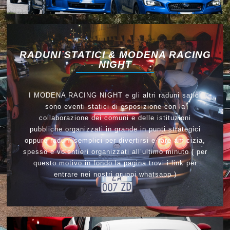
RADUNI STATICI & MODENA RACING
NIGHT
I MODENA RACING NIGHT e gli altri raduni satici
sono eventi statici di esposizione con la
collaborazione dei comuni e delle istituzioni
pubbliche organizzati in grande in punti strategici
oppure raduni semplici per divertirsi e fare amicizia,
spesso e volentieri organizzati all’ultimo minuto ( per
questo motivo in fondo la pagina trovi i link per
entrare nei nostri gruppi whatsapp )