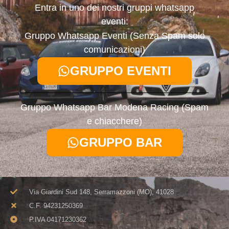
Entra in uno dei nostri gruppi whatsapp
eventi:
Gruppo Whatsapp Eventi (Senza Spam solo
comunicazioni)
GRUPPO EVENTI
Gruppo Whatsapp Bar Modena Racing (Spam
e chiacchere)
GRUPPO BAR
Via Giardini Sud 148, Serramazzoni (MO), 41028
C.F. 94231250369​
P.IVA 04171230362​