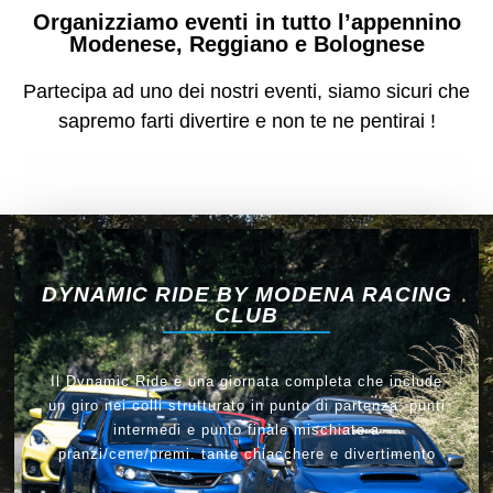
Organizziamo eventi in tutto l’appennino
Modenese, Reggiano e Bolognese
Partecipa ad uno dei nostri eventi, siamo sicuri che
sapremo farti divertire e non te ne pentirai !
DYNAMIC RIDE BY MODENA RACING
CLUB
Il Dynamic Ride è una giornata completa che include
un giro nei colli strutturato in punto di partenza, punti
intermedi e punto finale mischiato a
pranzi/cene/premi. tante chiacchere e divertimento