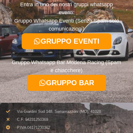
Entra in uno dei nostri gruppi whatsapp
eventi:
Gruppo Whatsapp Eventi (Senza Spam solo
comunicazioni)
GRUPPO EVENTI
Gruppo Whatsapp Bar Modena Racing (Spam
e chiacchere)
GRUPPO BAR
Via Giardini Sud 148, Serramazzoni (MO), 41028
C.F. 94231250369​
P.IVA 04171230362​