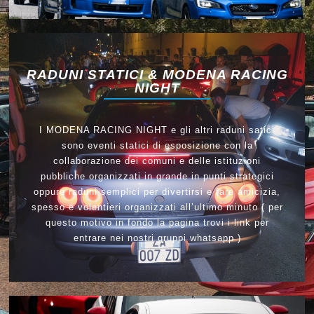
RADUNI STATICI & MODENA RACING
NIGHT
I MODENA RACING NIGHT e gli altri raduni satici
sono eventi statici di esposizione con la
collaborazione dei comuni e delle istituzioni
pubbliche organizzati in grande in punti strategici
oppure raduni semplici per divertirsi e fare amicizia,
spesso e volentieri organizzati all’ultimo minuto ( per
questo motivo in fondo la pagina trovi i link per
entrare nei nostri gruppi whatsapp )