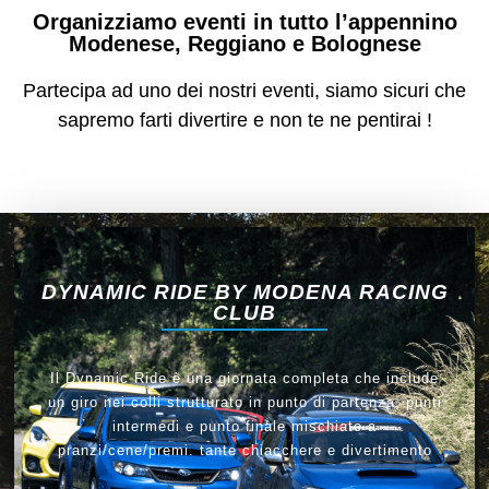
Organizziamo eventi in tutto l’appennino
Modenese, Reggiano e Bolognese
Partecipa ad uno dei nostri eventi, siamo sicuri che
sapremo farti divertire e non te ne pentirai !
DYNAMIC RIDE BY MODENA RACING
CLUB
Il Dynamic Ride è una giornata completa che include
un giro nei colli strutturato in punto di partenza, punti
intermedi e punto finale mischiato a
pranzi/cene/premi. tante chiacchere e divertimento