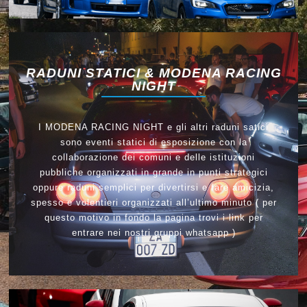
RADUNI STATICI & MODENA RACING
NIGHT
I MODENA RACING NIGHT e gli altri raduni satici
sono eventi statici di esposizione con la
collaborazione dei comuni e delle istituzioni
pubbliche organizzati in grande in punti strategici
oppure raduni semplici per divertirsi e fare amicizia,
spesso e volentieri organizzati all’ultimo minuto ( per
questo motivo in fondo la pagina trovi i link per
entrare nei nostri gruppi whatsapp )