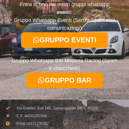
Entra in uno dei nostri gruppi whatsapp
eventi:
Gruppo Whatsapp Eventi (Senza Spam solo
comunicazioni)
GRUPPO EVENTI
Gruppo Whatsapp Bar Modena Racing (Spam
e chiacchere)
GRUPPO BAR
Via Giardini Sud 148, Serramazzoni (MO), 41028
C.F. 94231250369​
P.IVA 04171230362​