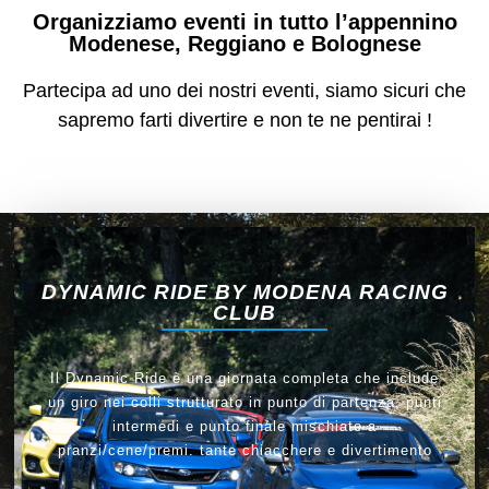
Organizziamo eventi in tutto l’appennino
Modenese, Reggiano e Bolognese
Partecipa ad uno dei nostri eventi, siamo sicuri che
sapremo farti divertire e non te ne pentirai !
DYNAMIC RIDE BY MODENA RACING
CLUB
Il Dynamic Ride è una giornata completa che include
un giro nei colli strutturato in punto di partenza, punti
intermedi e punto finale mischiato a
pranzi/cene/premi. tante chiacchere e divertimento