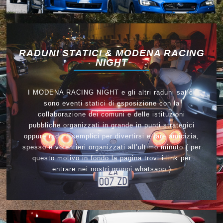
RADUNI STATICI & MODENA RACING
NIGHT
I MODENA RACING NIGHT e gli altri raduni satici
sono eventi statici di esposizione con la
collaborazione dei comuni e delle istituzioni
pubbliche organizzati in grande in punti strategici
oppure raduni semplici per divertirsi e fare amicizia,
spesso e volentieri organizzati all’ultimo minuto ( per
questo motivo in fondo la pagina trovi i link per
entrare nei nostri gruppi whatsapp )