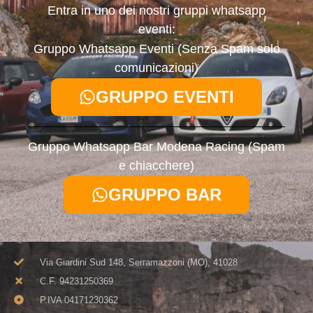
Entra in uno dei nostri gruppi whatsapp
eventi:
Gruppo Whatsapp Eventi (Senza Spam solo
comunicazioni)
GRUPPO EVENTI
Gruppo Whatsapp Bar Modena Racing (Spam
e chiacchere)
GRUPPO BAR
Via Giardini Sud 148, Serramazzoni (MO), 41028
C.F. 94231250369​
P.IVA 04171230362​