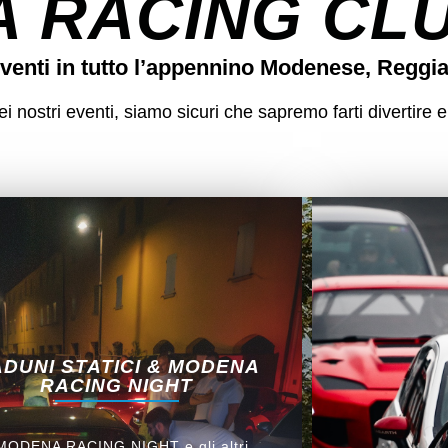
 RACING CLUB
venti in tutto l’appennino Modenese, Reggi
 nostri eventi, siamo sicuri che sapremo farti divertire e
DUNI STATICI & MODENA
RACING NIGHT
 MODENA RACING NIGHT e gli altri