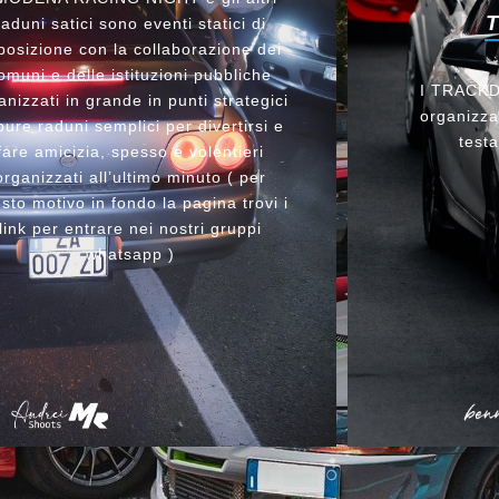
raduni satici sono eventi statici di
posizione con la collaborazione dei
omuni e delle istituzioni pubbliche
I TRACKDA
anizzati in grande in punti strategici
organizzat
ure raduni semplici per divertirsi e
testa
fare amicizia, spesso e volentieri
organizzati all’ultimo minuto ( per
sto motivo in fondo la pagina trovi i
link per entrare nei nostri gruppi
whatsapp )