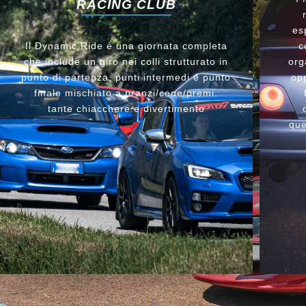
RACING CLUB
es
Il Dynamic Ride è una giornata completa
c
che include un giro nei colli strutturato in
org
punto di partenza, punti intermedi e punto
opp
finale mischiato a pranzi/cene/premi.
tante chiacchere e divertimento
que