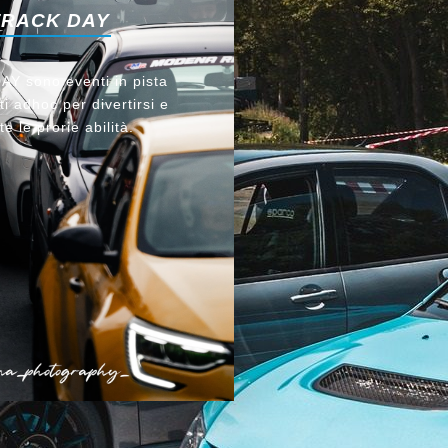
TRACK DAY
Y sono eventi in pista
i adhoc per divertirsi e
te le prorie abilità.