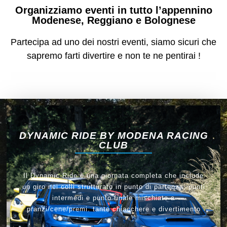
Organizziamo eventi in tutto l’appennino
Modenese, Reggiano e Bolognese
Partecipa ad uno dei nostri eventi, siamo sicuri che
sapremo farti divertire e non te ne pentirai !
DYNAMIC RIDE BY MODENA RACING
CLUB
Il Dynamic Ride è una giornata completa che include
un giro nei colli strutturato in punto di partenza, punti
intermedi e punto finale mischiato a
pranzi/cene/premi. tante chiacchere e divertimento