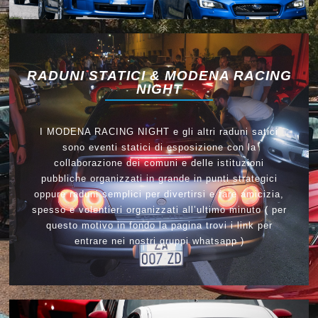
RADUNI STATICI & MODENA RACING
NIGHT
I MODENA RACING NIGHT e gli altri raduni satici
sono eventi statici di esposizione con la
collaborazione dei comuni e delle istituzioni
pubbliche organizzati in grande in punti strategici
oppure raduni semplici per divertirsi e fare amicizia,
spesso e volentieri organizzati all’ultimo minuto ( per
questo motivo in fondo la pagina trovi i link per
entrare nei nostri gruppi whatsapp )