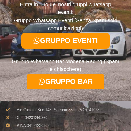
Entra in uno dei nostri gruppi whatsapp
eventi:
Gruppo Whatsapp Eventi (Senza Spam solo
comunicazioni)
GRUPPO EVENTI
Gruppo Whatsapp Bar Modena Racing (Spam
e chiacchere)
GRUPPO BAR
Via Giardini Sud 148, Serramazzoni (MO), 41028
C.F. 94231250369​
P.IVA 04171230362​