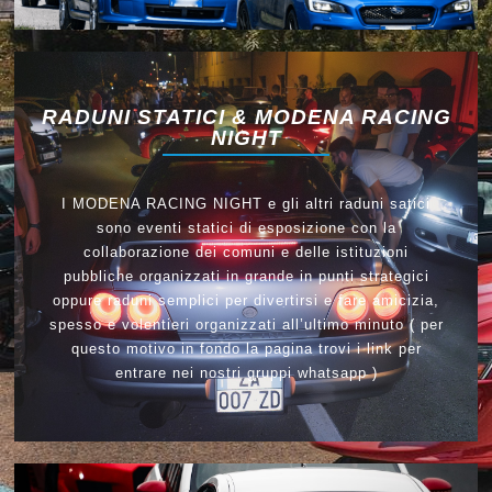
RADUNI STATICI & MODENA RACING
NIGHT
I MODENA RACING NIGHT e gli altri raduni satici
sono eventi statici di esposizione con la
collaborazione dei comuni e delle istituzioni
pubbliche organizzati in grande in punti strategici
oppure raduni semplici per divertirsi e fare amicizia,
spesso e volentieri organizzati all’ultimo minuto ( per
questo motivo in fondo la pagina trovi i link per
entrare nei nostri gruppi whatsapp )