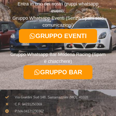
Entra in uno dei nostri gruppi whatsapp
eventi:
Gruppo Whatsapp Eventi (Senza Spam solo
comunicazioni)
GRUPPO EVENTI
Gruppo Whatsapp Bar Modena Racing (Spam
e chiacchere)
GRUPPO BAR
Via Giardini Sud 148, Serramazzoni (MO), 41028
C.F. 94231250369​
P.IVA 04171230362​