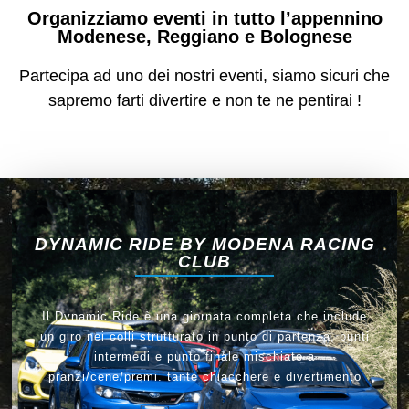
Organizziamo eventi in tutto l’appennino
Modenese, Reggiano e Bolognese
Partecipa ad uno dei nostri eventi, siamo sicuri che
sapremo farti divertire e non te ne pentirai !
DYNAMIC RIDE BY MODENA RACING
CLUB
Il Dynamic Ride è una giornata completa che include
un giro nei colli strutturato in punto di partenza, punti
intermedi e punto finale mischiato a
pranzi/cene/premi. tante chiacchere e divertimento