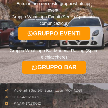
Entra in uno dei nostri gruppi whatsapp
eventi:
Gruppo Whatsapp Eventi (Senza Spam solo
comunicazioni)
GRUPPO EVENTI
Gruppo Whatsapp Bar Modena Racing (Spam
e chiacchere)
GRUPPO BAR
Via Giardini Sud 148, Serramazzoni (MO), 41028
C.F. 94231250369​
P.IVA 04171230362​