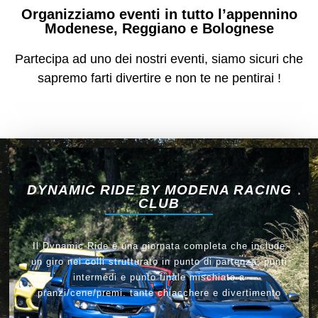
Organizziamo eventi in tutto l’appennino
Modenese, Reggiano e Bolognese
Partecipa ad uno dei nostri eventi, siamo sicuri che
sapremo farti divertire e non te ne pentirai !
DYNAMIC RIDE BY MODENA RACING
CLUB
Il Dynamic Ride è una giornata completa che include
un giro nei colli strutturato in punto di partenza, punti
intermedi e punto finale mischiato a
pranzi/cene/premi. tante chiacchere e divertimento