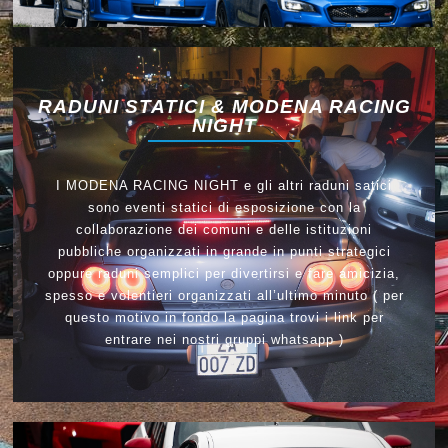
RADUNI STATICI & MODENA RACING
NIGHT
I MODENA RACING NIGHT e gli altri raduni satici
sono eventi statici di esposizione con la
collaborazione dei comuni e delle istituzioni
pubbliche organizzati in grande in punti strategici
oppure raduni semplici per divertirsi e fare amicizia,
spesso e volentieri organizzati all’ultimo minuto ( per
questo motivo in fondo la pagina trovi i link per
entrare nei nostri gruppi whatsapp )