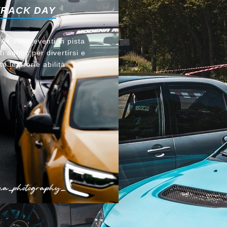
TRACK DAY
Y sono eventi in pista
i adhoc per divertirsi e
te le prorie abilità.