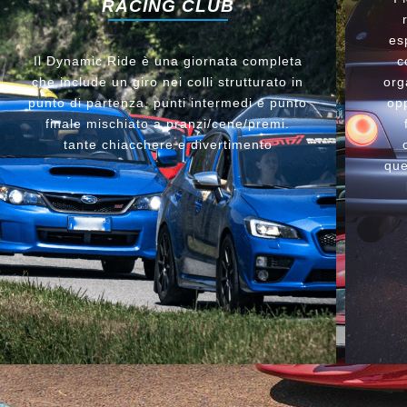
RACING CLUB
es
Il Dynamic Ride è una giornata completa
c
che include un giro nei colli strutturato in
org
punto di partenza, punti intermedi e punto
opp
finale mischiato a pranzi/cene/premi.
tante chiacchere e divertimento
que