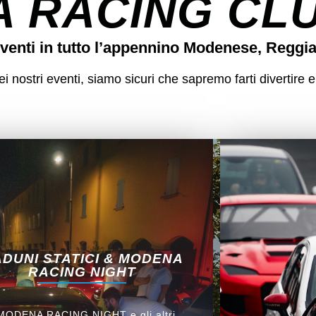
 RACING CLUB
venti in tutto l’appennino Modenese, Reggi
 nostri eventi, siamo sicuri che sapremo farti divertire e
DUNI STATICI & MODENA
RACING NIGHT
 MODENA RACING NIGHT e gli altri