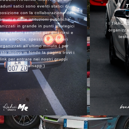
raduni satici sono eventi statici di
posizione con la collaborazione dei
omuni e delle istituzioni pubbliche
I TRACKDA
anizzati in grande in punti strategici
organizzat
ure raduni semplici per divertirsi e
testa
fare amicizia, spesso e volentieri
organizzati all’ultimo minuto ( per
sto motivo in fondo la pagina trovi i
link per entrare nei nostri gruppi
whatsapp )